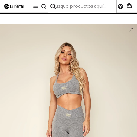
🚚 ENVÍO GRATIS A TODO CHILE SOBRE $50.000 | HASTA
6 CUOTAS SIN INTERÉS CON CUALQUIER TARJETA DE
CRÉDITO 💳 | 5% OFF PRIMERA COMPRA