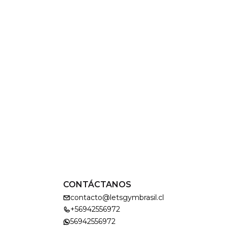
CONTÁCTANOS
contacto@letsgymbrasil.cl
+56942556972
56942556972