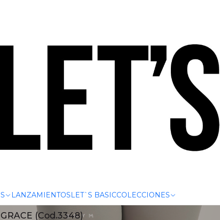
.000 | HASTA 6 CUOTAS SIN INTERÉS CON CUALQUIER TARJET
ENTERITO
os para ofrecerte máxima comodidad, libertad de movim
 día. Cada enterito combina tejidos técnicos, detalles e
RIGHT FORM (Cod.3211)
S
LANZAMIENTOS
LET`S BASIC
COLECCIONES
GRACE (Cod.3348)