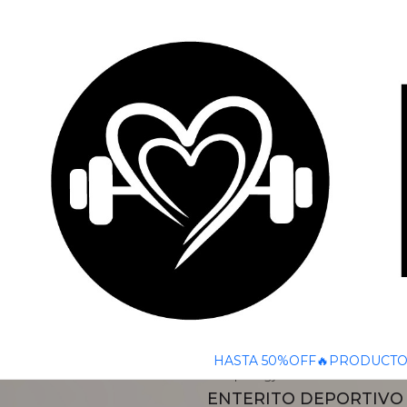
🚚 ENVÍO GRATIS A TODO CHILE SOBRE $50
Inicio
PRODUCTOS
FITNESS
ENTERITO
Descubre nuestros enteritos deportivos, diseñad
entrenamiento hasta el día a
3211
|
Let´sgym
Filtrar Productos
Nuevo
ENTERITO DEPORTIVO B
1-22 de 22 productos
Aplicar filtros
$99.990 CLP
HASTA 50%OFF🔥
PRODUCTO
3348
|
Let´sgym
ORDENAR POR
ENTERITO DEPORTIVO 