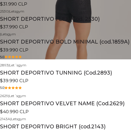
$31.990 CLP
2530
|
Letsgym
SHORT DEPORTIVO FLEX (Cod. 2530)
$37.990 CLP
|
Letsgym
SHORT DEPORTIVO BOLD MINIMAL (cod.1859A)
$39.990 CLP
5.0
2893
|
Let´sgym
SHORT DEPORTIVO TUNNING (Cod.2893)
$39.990 CLP
5.0
2629
|
Let´sgym
Nuevo
SHORT DEPORTIVO VELVET NAME (Cod.2629)
$40.990 CLP
2143A
|
Letsgym
SHORT DEPORTIVO BRIGHT (cod.2143)