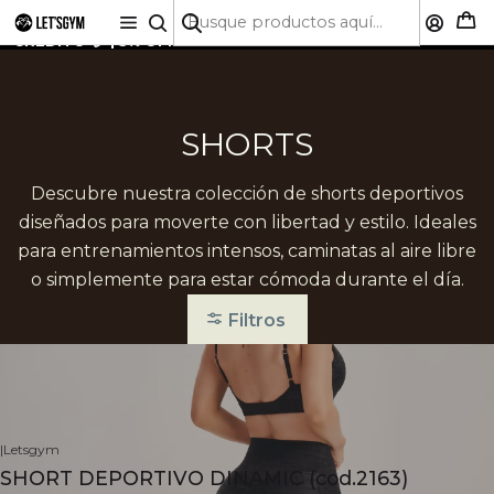
🚚 ENVÍO GRATIS A TODO CHILE SOBRE $50.000 | HASTA
6 CUOTAS SIN INTERÉS CON CUALQUIER TARJETA DE
CRÉDITO 💳 | 5% OFF PRIMERA COMPRA
SHORTS
Descubre nuestra colección de shorts deportivos
diseñados para moverte con libertad y estilo. Ideales
para entrenamientos intensos, caminatas al aire libre
o simplemente para estar cómoda durante el día.
Filtros
|
Letsgym
SHORT DEPORTIVO DINAMIC (cod.2163)