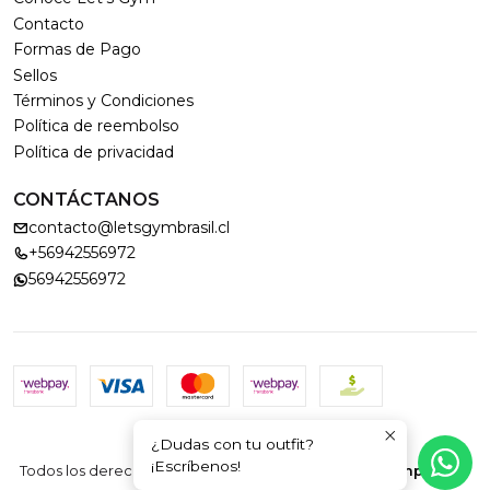
Contacto
Formas de Pago
Sellos
Términos y Condiciones
Política de reembolso
Política de privacidad
CONTÁCTANOS
contacto@letsgymbrasil.cl
+56942556972
56942556972
¿Dudas con tu outfit?
2026 LET'S GYM.
¡Escríbenos!
Todos los derechos reservados.
Desarrollado por Jumpseller
.