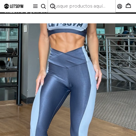
🚚 ENVÍO GRATIS A TODO CHILE SOBRE $50.000 | HASTA
6 CUOTAS SIN INTERÉS CON CUALQUIER TARJETA DE
CRÉDITO 💳 | 5% OFF PRIMERA COMPRA