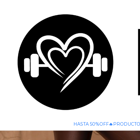
🚚 ENVÍO GRATIS A TODO CHILE SOBRE $50
Inicio
PRODUCTOS
FITNESS
CALZAS
CALZA DEPORTIVA I
HASTA 50%OFF🔥
PRODUCTO