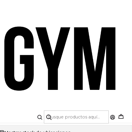
A DE CRÉDITO 💳 | 5% OFF PRIMERA COMPRA
|
PORTIVA IMPACT ONE
(Cod.2962)
COLOR
TALLA
S
M
L
Agregar a la lista de favoritos