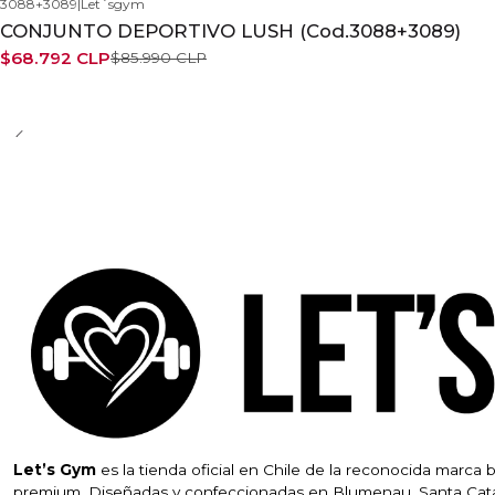
3088+3089
|
Let´sgym
-20%
CONJUNTO DEPORTIVO LUSH (Cod.3088+3089)
$68.792 CLP
$85.990 CLP
Let’s Gym
es la tienda oficial en Chile de la reconocida marca 
premium. Diseñadas y confeccionadas en Blumenau, Santa Cata