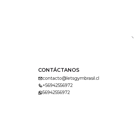
CONTÁCTANOS
contacto@letsgymbrasil.cl
+56942556972
56942556972