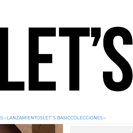
.000 | HASTA 6 CUOTAS SIN INTERÉS CON CUALQUIER TARJET
MPACT ONE (Cod.2962)
CALZA DE
S
LANZAMIENTOS
LET`S BASIC
COLECCIONES