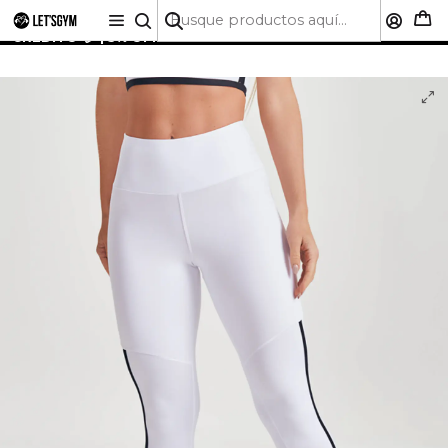
🚚 ENVÍO GRATIS A TODO CHILE SOBRE $50.000 | HASTA
6 CUOTAS SIN INTERÉS CON CUALQUIER TARJETA DE
CRÉDITO 💳 | 5% OFF PRIMERA COMPRA