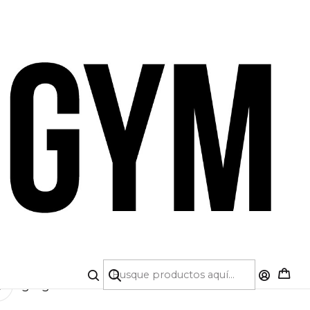
A DE CRÉDITO 💳 | 5% OFF PRIMERA COMPRA
|
O DEPORTIVO BOLD
 (Cod.1858A+1859A)
5.0
1 reseña
COLOR
TALLA
S
M
L
Agregar a la lista de favoritos