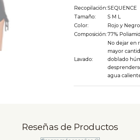
Recopilación:
SEQUENCE
Tamaño:
S M L
Color:
Rojo y Negro
Composición:
77% Poliamid
No dejar en r
mayor cantid
Lavado:
doblado húme
desprenderse
agua caliente
Reseñas de Productos