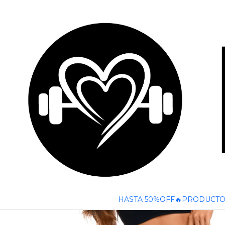
🚚 ENVÍO GRATIS A TODO CHILE SOBRE $50
Inicio
PRODUCTOS
COLECCIONES
SEQUENCE
CONJUNTO
HASTA 50%OFF🔥
PRODUCTO