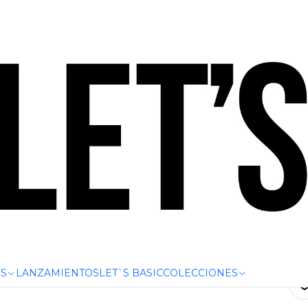
.000 | HASTA 6 CUOTAS SIN INTERÉS CON CUALQUIER TARJET
 DEPORTIVO BOLD MINIMAL (Cod.1858A+1859A)
CONJUNT
MINIMAL
S
LANZAMIENTOS
LET`S BASIC
COLECCIONES