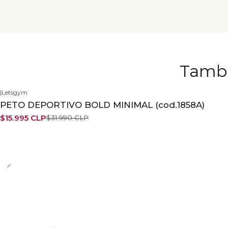
Tambi
|
Letsgym
-50%
PETO DEPORTIVO BOLD MINIMAL (cod.1858A)
$15.995 CLP
$31.990 CLP