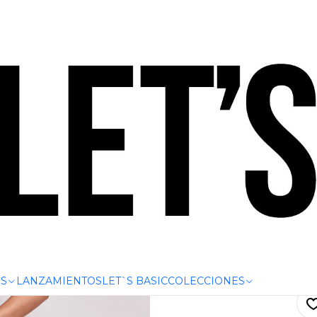
.000 | HASTA 6 CUOTAS SIN INTERÉS CON CUALQUIER TARJET
357)
CONJ
CO
(
S
LANZAMIENTOS
LET`S BASIC
COLECCIONES