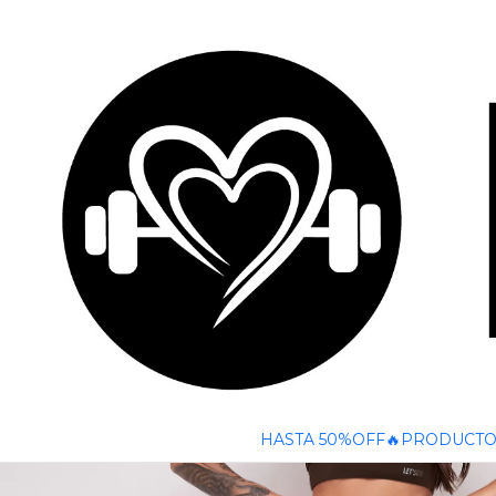
🚚 ENVÍO GRATIS A TODO CHILE SOBRE $50
Inicio
CONJUNTO DEPORTIVO COMFORT BASIC (Cod.2356+2
HASTA 50%OFF🔥
PRODUCTO