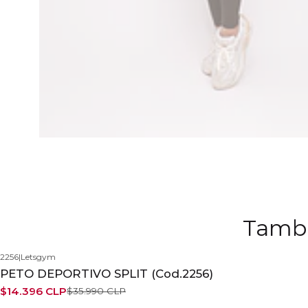
Tambi
2256
|
Letsgym
-60%
PETO DEPORTIVO SPLIT (Cod.2256)
$14.396 CLP
$35.990 CLP