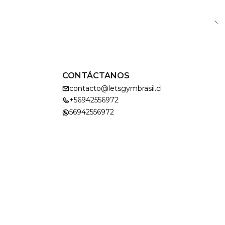
CONTÁCTANOS
contacto@letsgymbrasil.cl
+56942556972
56942556972