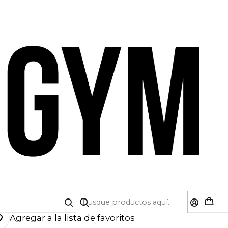
A DE CRÉDITO 💳 | 5% OFF PRIMERA COMPRA
|
UNTO DEPORTIVO
MFORT BASIC
Cod.2356+2357)
COLOR
TALLA
S
M
L
Agregar a la lista de favoritos