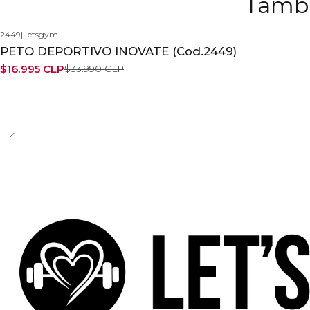
Tambi
2449
|
Letsgym
-50%
PETO DEPORTIVO INOVATE (Cod.2449)
$16.995 CLP
$33.990 CLP