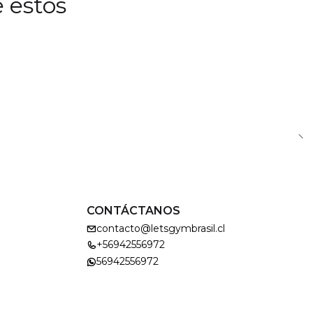
 estos
CONTÁCTANOS
contacto@letsgymbrasil.cl
+56942556972
56942556972