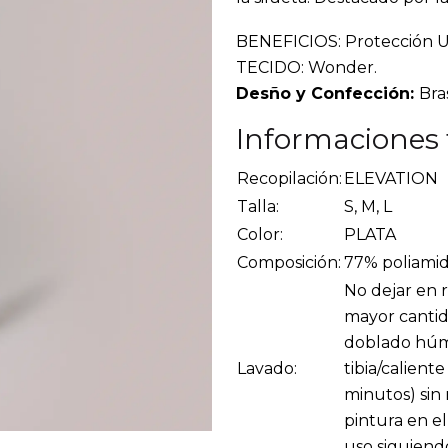
BENEFICIOS: Protección UV
TECIDO: Wonder.
Desño y Confección:
Bras
Informaciones 
Recopilación:
ELEVATION
Talla:
S, M, L
Color:
PLATA
Composición:
77% poliamid
No dejar en r
mayor cantid
doblado húme
Lavado:
tibia/calient
minutos) sin
pintura en e
uso siguiend