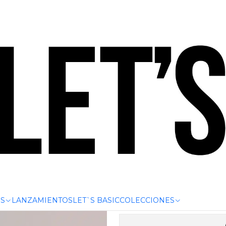
.000 | HASTA 6 CUOTAS SIN INTERÉS CON CUALQUIER TARJET
ORTIVO INOVATE (Cod.2449+2450)
CONJ
INOVAT
S
LANZAMIENTOS
LET`S BASIC
COLECCIONES