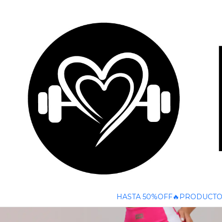
🚚 ENVÍO GRATIS A TODO CHILE SOBRE $50
Inicio
PRODUCTOS
FITNESS
CONJUNTOS
CONJUNTO DEP
HASTA 50%OFF🔥
PRODUCTO