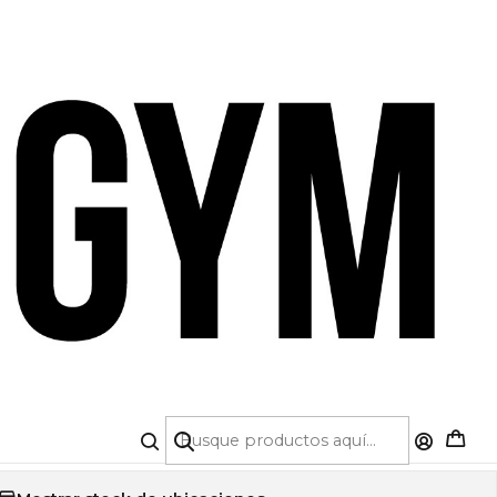
A DE CRÉDITO 💳 | 5% OFF PRIMERA COMPRA
|
UNTO DEPORTIVO
E (Cod.2449+2450)
TALLA
S
M
L
COLOR
Agregar a la lista de favoritos