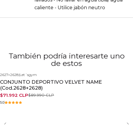
caliente - Utilice jabón neutro
También podría interesarte uno
de estos
2627+2628
|
Let´sgym
-20%
CONJUNTO DEPORTIVO VELVET NAME
(Cod.2628+2628)
$71.992 CLP
$89.990 CLP
5.0