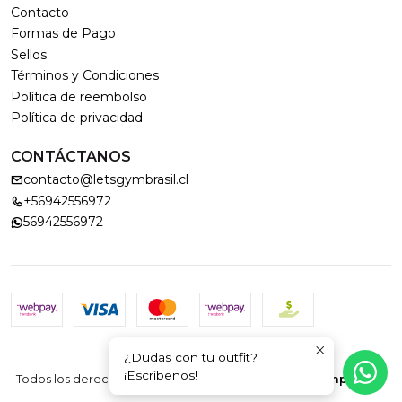
Contacto
Formas de Pago
Sellos
Términos y Condiciones
Política de reembolso
Política de privacidad
CONTÁCTANOS
contacto@letsgymbrasil.cl
+56942556972
56942556972
¿Dudas con tu outfit?
2026 LET'S GYM.
¡Escríbenos!
Todos los derechos reservados.
Desarrollado por Jumpseller
.