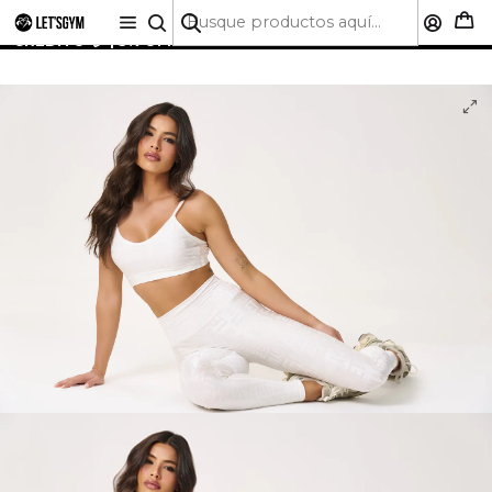
🚚 ENVÍO GRATIS A TODO CHILE SOBRE $50.000 | HASTA
6 CUOTAS SIN INTERÉS CON CUALQUIER TARJETA DE
CRÉDITO 💳 | 5% OFF PRIMERA COMPRA