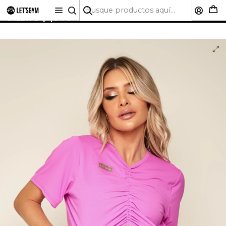
🚚 ENVÍO GRATIS A TODO CHILE SOBRE $50.000 | HASTA
6 CUOTAS SIN INTERÉS CON CUALQUIER TARJETA DE
CRÉDITO 💳 | 5% OFF PRIMERA COMPRA