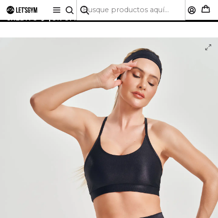
🚚 ENVÍO GRATIS A TODO CHILE SOBRE $50.000 | HASTA
6 CUOTAS SIN INTERÉS CON CUALQUIER TARJETA DE
CRÉDITO 💳 | 5% OFF PRIMERA COMPRA