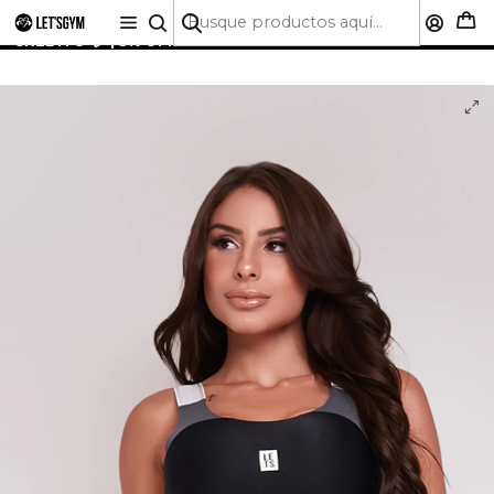
🚚 ENVÍO GRATIS A TODO CHILE SOBRE $50.000 | HASTA
6 CUOTAS SIN INTERÉS CON CUALQUIER TARJETA DE
CRÉDITO 💳 | 5% OFF PRIMERA COMPRA