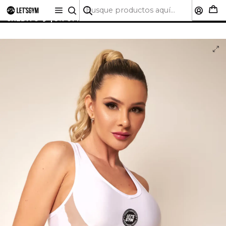
🚚 ENVÍO GRATIS A TODO CHILE SOBRE $50.000 | HASTA
6 CUOTAS SIN INTERÉS CON CUALQUIER TARJETA DE
CRÉDITO 💳 | 5% OFF PRIMERA COMPRA