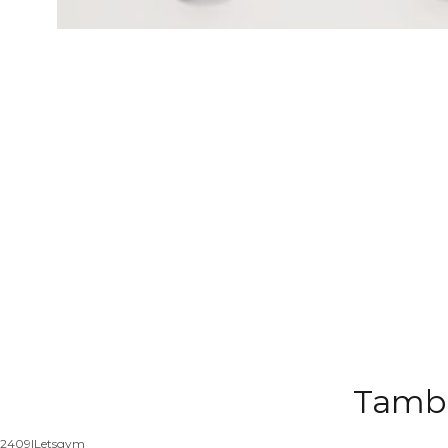
Tambi
2409
|
Letsgym