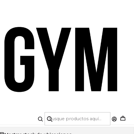
A DE CRÉDITO 💳 | 5% OFF PRIMERA COMPRA
|
 DEPORTIVO BASIC
OCITY (Cod.2411)
COLOR
TALLA
S
M
L
Agregar a la lista de favoritos