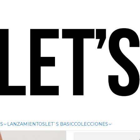
.000 | HASTA 6 CUOTAS SIN INTERÉS CON CUALQUIER TARJET
ASIC VELOCITY (Cod.2411)
SHORT
VEL
S
LANZAMIENTOS
LET`S BASIC
COLECCIONES