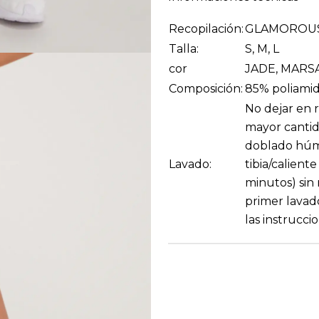
Recopilación:
GLAMOROU
Talla:
S, M, L
cor
JADE, MARS
Composición:
85% poliamid
No dejar en r
mayor cantid
doblado húme
Lavado:
tibia/calient
minutos) sin 
primer lavad
las instrucc