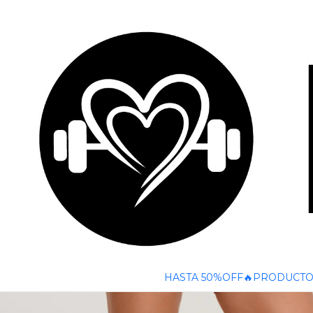
🚚 ENVÍO GRATIS A TODO CHILE SOBRE $50
Inicio
PRODUCTOS
FITNESS
SHORTS
SHORT DEPORTIVO B
HASTA 50%OFF🔥
PRODUCTO