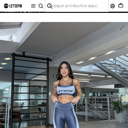
🚚 ENVÍO GRATIS A TODO CHILE SOBRE $50.000 | HASTA
6 CUOTAS SIN INTERÉS CON CUALQUIER TARJETA DE
CRÉDITO 💳 | 5% OFF PRIMERA COMPRA