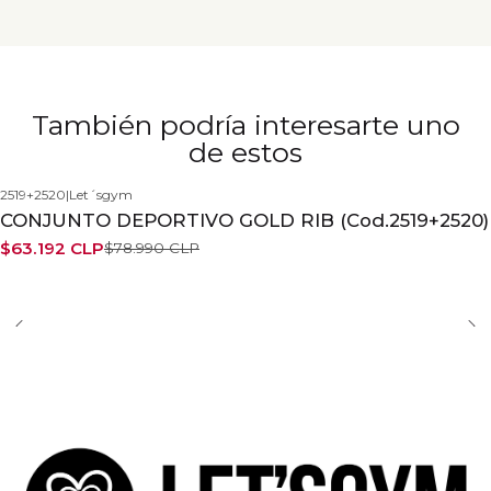
También podría interesarte uno
de estos
2519+2520
|
Let´sgym
-20%
CONJUNTO DEPORTIVO GOLD RIB (Cod.2519+2520)
$63.192 CLP
$78.990 CLP