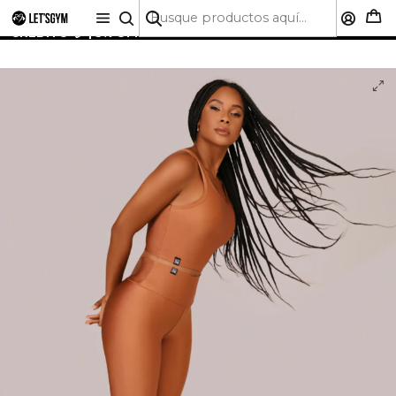
🚚 ENVÍO GRATIS A TODO CHILE SOBRE $50.000 | HASTA
6 CUOTAS SIN INTERÉS CON CUALQUIER TARJETA DE
CRÉDITO 💳 | 5% OFF PRIMERA COMPRA