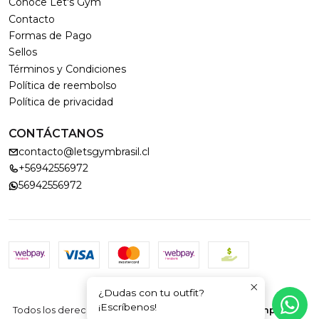
Conoce Let's Gym
Contacto
Formas de Pago
Sellos
Términos y Condiciones
Política de reembolso
Política de privacidad
CONTÁCTANOS
contacto@letsgymbrasil.cl
+56942556972
56942556972
¿Dudas con tu outfit?
2026 LET'S GYM.
¡Escríbenos!
Todos los derechos reservados.
Desarrollado por Jumpseller
.