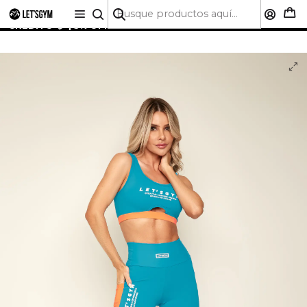
🚚 ENVÍO GRATIS A TODO CHILE SOBRE $50.000 | HASTA
6 CUOTAS SIN INTERÉS CON CUALQUIER TARJETA DE
CRÉDITO 💳 | 5% OFF PRIMERA COMPRA