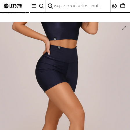
🚚 ENVÍO GRATIS A TODO CHILE SOBRE $50.000 | HASTA
6 CUOTAS SIN INTERÉS CON CUALQUIER TARJETA DE
CRÉDITO 💳 | 5% OFF PRIMERA COMPRA